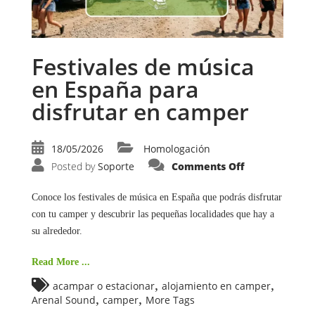
Festivales de música
en España para
disfrutar en camper
18/05/2026
Homologación
on
Posted by
Soporte
Comments Off
Festivales
de
música
Conoce los festivales de música en España que podrás disfrutar
en
España
con tu camper y descubrir las pequeñas localidades que hay a
para
disfrutar
su alrededor.
en
camper
Read More ...
,
,
acampar o estacionar
alojamiento en camper
,
,
Arenal Sound
camper
More Tags