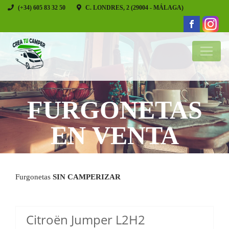
(+34) 605 83 32 50
C. LONDRES, 2 (29004 - MÁLAGA)
FURGONETAS
EN VENTA
Furgonetas
SIN CAMPERIZAR
Citroën Jumper L2H2