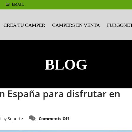
EMAIL
CREA TU CAMPER
CAMPERS EN VENTA
FURGONET
BLOG
n España para disfrutar en
on
d by
Soporte
Comments Off
Festivales
de
música