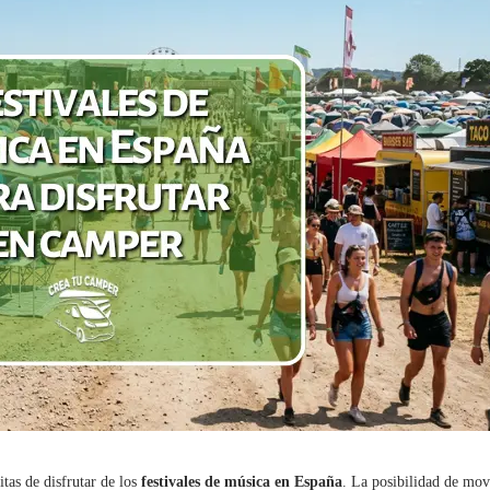
en
España
para
disfrutar
en
camper
tas de disfrutar de los
festivales de música en España
. La posibilidad de mov