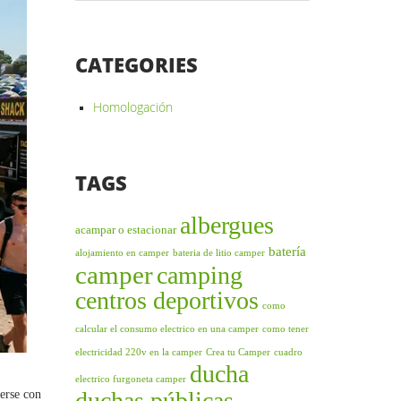
CATEGORIES
Homologación
TAGS
albergues
acampar o estacionar
batería
alojamiento en camper
bateria de litio camper
camper
camping
centros deportivos
como
calcular el consumo electrico en una camper
como tener
electricidad 220v en la camper
Crea tu Camper
cuadro
ducha
electrico furgoneta camper
duchas públicas
erse con