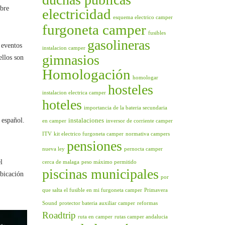
obre
electricidad
esquema electrico camper
furgoneta camper
fusibles
gasolineras
 eventos
instalacion camper
gimnasios
ellos son
Homologación
homologar
hosteles
instalacion electrica camper
hoteles
importancia de la bateria secundaria
 español.
instalaciones
en camper
inversor de corriente camper
ITV
kit electrico furgoneta camper
normativa campers
pensiones
nueva ley
pernocta camper
l
cerca de malaga
peso máximo permitido
piscinas municipales
ubicación
por
que salta el fusible en mi furgoneta camper
Primavera
Sound
protector bateria auxiliar camper
reformas
Roadtrip
ruta en camper
rutas camper andalucia