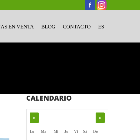
AS EN VENTA
BLOG
CONTACTO
ES
CALENDARIO
«
»
Lu
Ma
Mi
Ju
Vi
Sá
Do