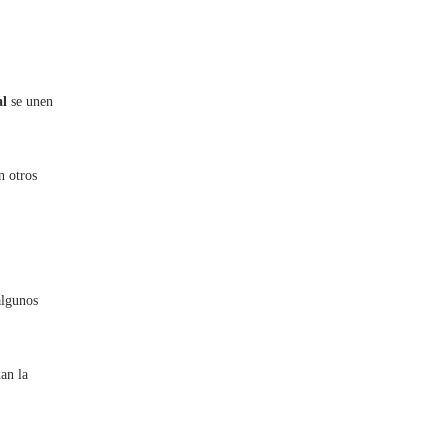
al
se unen
n otros
algunos
an la