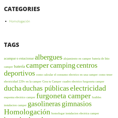
CATEGORIES
Homologación
TAGS
albergues
acampar o estacionar
alojamiento en camper
bateria de litio
camper
camping
centros
batería
camper
deportivos
como calcular el consumo electrico en una camper
como tener
electricidad 220v en la camper
Crea tu Camper
cuadro electrico furgoneta camper
electricidad
ducha
duchas públicas
furgoneta camper
esquema electrico camper
fusibles
gasolineras
gimnasios
instalacion camper
Homologación
homologar instalacion electrica camper