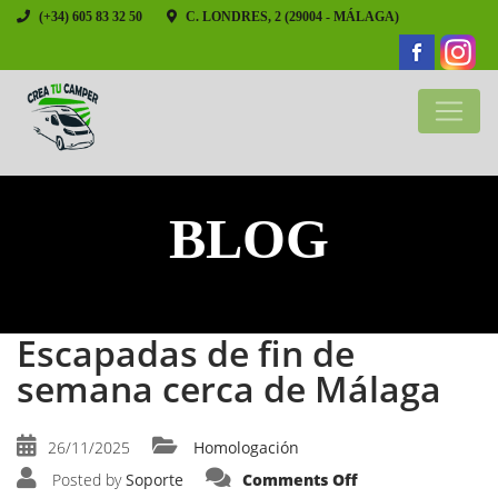
(+34) 605 83 32 50
C. LONDRES, 2 (29004 - MÁLAGA)
BLOG
Escapadas de fin de
semana cerca de Málaga
26/11/2025
Homologación
on
Posted by
Soporte
Comments Off
Escapadas