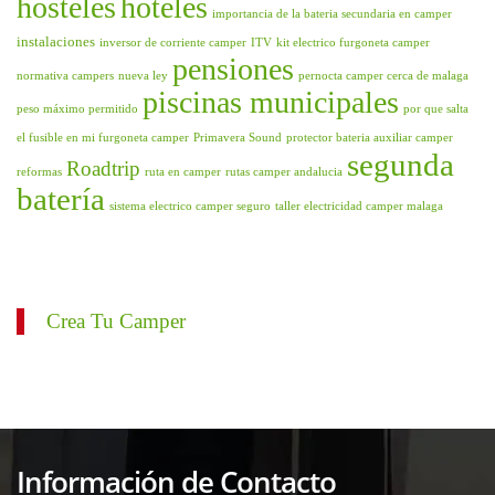
hosteles
hoteles
importancia de la bateria secundaria en camper
instalaciones
inversor de corriente camper
ITV
kit electrico furgoneta camper
pensiones
normativa campers
nueva ley
pernocta camper cerca de malaga
piscinas municipales
peso máximo permitido
por que salta
el fusible en mi furgoneta camper
Primavera Sound
protector bateria auxiliar camper
segunda
Roadtrip
reformas
ruta en camper
rutas camper andalucia
batería
sistema electrico camper seguro
taller electricidad camper malaga
Crea Tu Camper
Información de Contacto