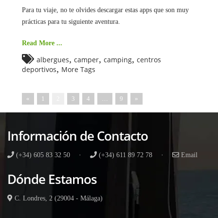
Para tu viaje, no te olvides descargar estas apps que son muy
prácticas para tu siguiente aventura.
Read More ...
,
,
,
albergues
camper
camping
centros
,
deportivos
More Tags
«
1
2
3
4
…
9
»
Información de Contacto
(+34) 605 83 32 50
·
(+34) 611 89 72 78
·
Email
Dónde Estamos
C. Londres, 2 (29004 - Málaga)