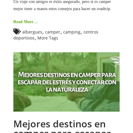
Un viaje con amigos es éxito asegurado, pero si es camper
para
un
mejor tener a manos estos consejos para hacer un roadtrip.
roadtrip
con
amigos
Read More ...
,
,
,
albergues
camper
camping
centros
,
deportivos
More Tags
Mejores destinos en