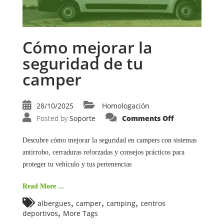
Cómo mejorar la
seguridad de tu
camper
28/10/2025
Homologación
on
Posted by
Soporte
Comments Off
Cómo
mejorar
la
Descubre cómo mejorar la seguridad en campers con sistemas
seguridad
de
antirrobo, cerraduras reforzadas y consejos prácticos para
tu
camper
proteger tu vehículo y tus pertenencias
Read More ...
,
,
,
albergues
camper
camping
centros
,
deportivos
More Tags