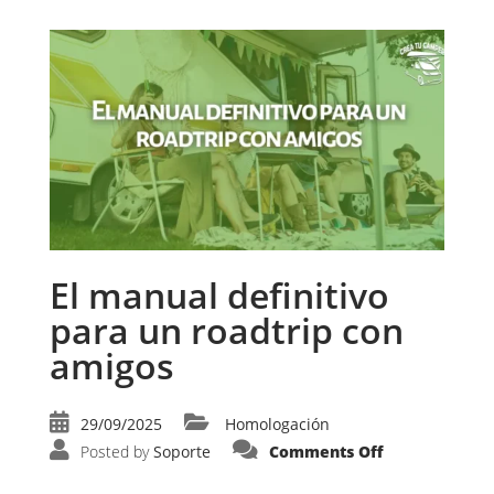
El manual definitivo
para un roadtrip con
amigos
29/09/2025
Homologación
on
Posted by
Soporte
Comments Off
El
manual
definitivo