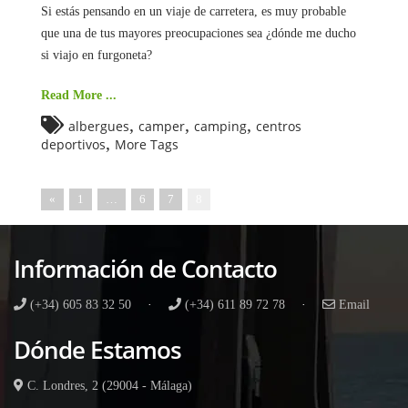
Si estás pensando en un viaje de carretera, es muy probable
que una de tus mayores preocupaciones sea ¿dónde me ducho
si viajo en furgoneta?
Read More ...
,
,
,
albergues
camper
camping
centros
,
deportivos
More Tags
«
1
…
6
7
8
Información de Contacto
(+34) 605 83 32 50
·
(+34) 611 89 72 78
·
Email
Dónde Estamos
C. Londres, 2 (29004 - Málaga)