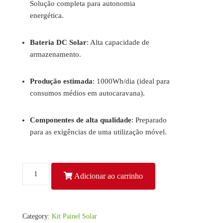
Solução completa para autonomia
energética.
Bateria DC Solar
: Alta capacidade de
armazenamento.
Produção estimada
: 1000Wh/dia (ideal para
consumos médios em autocaravana).
Componentes de alta qualidade
: Preparado
para as exigências de uma utilização móvel.
Kit
Adicionar ao carrinho
Painel
Solar
Camper
200W
Category:
Kit Painel Solar