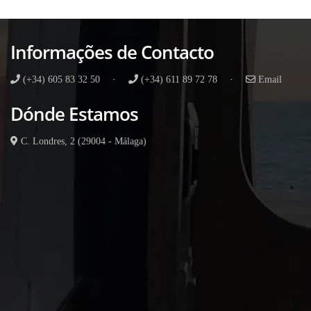
12V
com
bateria
Informações de Contacto
DC
quantity
(+34) 605 83 32 50
·
(+34) 611 89 72 78
·
Email
Dónde Estamos
C. Londres, 2 (29004 - Málaga)